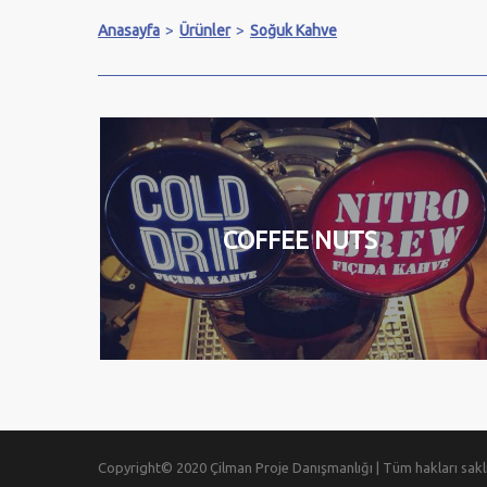
Anasayfa
>
Ürünler
>
Soğuk Kahve
COFFEE NUTS
Copyright© 2020 Çilman Proje Danışmanlığı | Tüm hakları saklıd