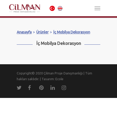
Anasayfa
>
Ürünler
>
İç Mobilya Dekorasyon
İç Mobilya Dekorasyon
Copyright© 2020 Çilman Proje Danışmanlığı | Tüm
hakları saklıdır. | Tasarım: Ecole